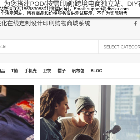
，为您搭建POD(按需印刷)跨境电商独立站、DI
敬请联系18698308801(微信同号)。Email: support@diysku.com
一个演示网站，所有商品和价格服务仅供测试展示，不作为实际销售
个性化在线定制设计印刷购物商城系统
SELECT CATEGO
商品
T恤
手机壳
卫衣
帽子
帆布包
BLOG