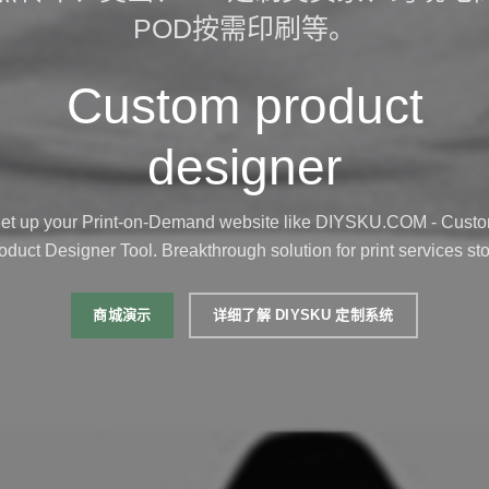
POD按需印刷等。
Custom product
designer
et up your Print-on-Demand website like DIYSKU.COM - Cust
oduct Designer Tool. Breakthrough solution for print services sto
商城演示
详细了解 DIYSKU 定制系统