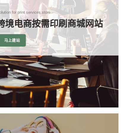
lution for print services store
 跨境电商按需印刷商城网站
马上建站