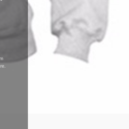
om
re.