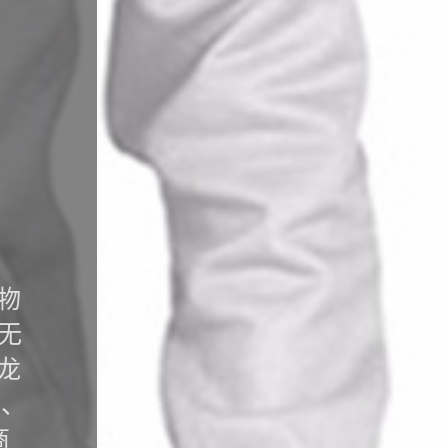
物
无
龙
花、
商