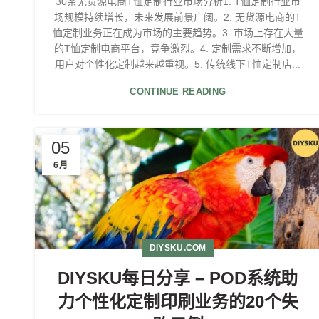
30条无货源电商T恤定制行业市场分析1. T恤定制行业市
场规模持续增长，未来发展前景广阔。2. 无货源电商的T
恤定制业务正在成为市场的主要趋势。3. 市场上存在大量
的T恤定制电商平台，竞争激烈。4. 定制需求不断增加，
用户对个性化定制越来越重视。5. 传统线下T恤定制店...
CONTINUE READING
05
6月
DIYSKU.COM
DIYSKU每日分享 – POD系统助
力个性化定制印刷业务的20个失