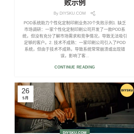
败示例
By
DIYSKU.COM
POD系统助力个性化定制印刷业务20个失败示例1. 缺乏
市场调研：一家个性化定制印刷公司开发了一款POD系
统，但没有充分了解市场需求和竞争情况，导致无法吸引
足够的客户。2. 技术不成熟：一家印刷公司引入了POD
系统，但由于技术不成熟，导致系统常常崩溃或出现错
误，影响了客...
CONTINUE READING
26
5月
DIYSKU.COM