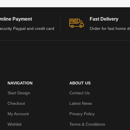
nline Payment
Fast Delivery
ecurity Paypal and credit card
Order for fast home d
NAVIGATION
ABOUT US
Start Design
Contact Us
Checkout
Latest News
My Account
Privacy Policy
Wishlist
Terms & Conditions