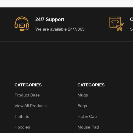
24/7 Support
O
We are available 24/7/365
S
CATEGORIES
CATEGORIES
Product Base
Mugs
View All Products
Bags
T-Shirts
Hat & Cap
Hoodies
Mouse Pad