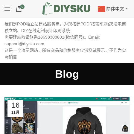
0
简体中文
▼
我们是POD独立站建站服务商，为您搭建POD(按需印刷)跨境电商
独立站、DIY在线定制设计印刷系统
需要建站敬请联系18698308801(微信同号)。Email:
support@diysku.com
这是一个演示网站，所有商品和价格服务仅供测试展示，不作为实
际销售
Blog
16
11月