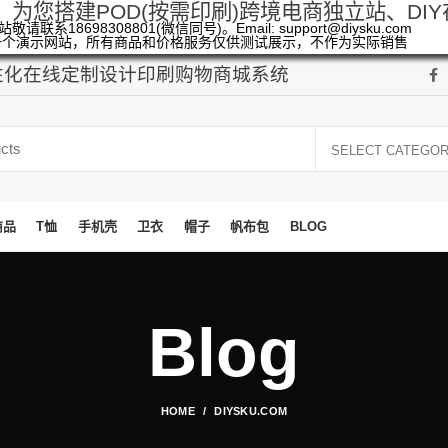
，为您搭建POD(按需印刷)跨境电商独立站、DI
敬请联系18698308801(微信同号)。Email: support@diysku.com
一个演示网站，所有商品和价格服务仅供测试展示，不作为实际销售
个性化在线定制设计印刷购物商城系统
SELECT CATEGO
商品
T恤
手机壳
卫衣
帽子
帆布包
BLOG
Blog
HOME
DIYSKU.COM