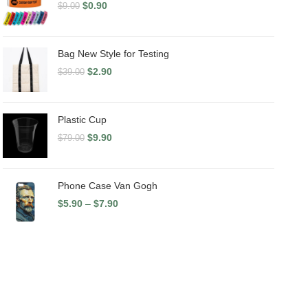
$
0.90
$
9.00
Bag New Style for Testing
$
2.90
$
39.00
Plastic Cup
$
9.90
$
79.00
Phone Case Van Gogh
$
5.90
–
$
7.90