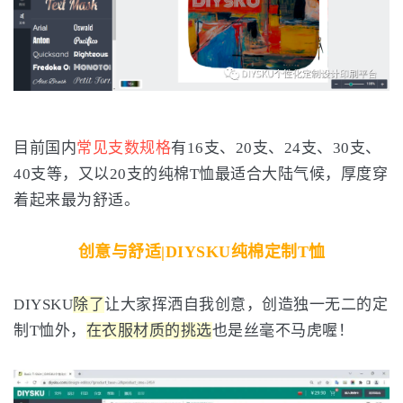
目前国内
常见支数规格
有16支、20支、24支、30支、
40支等，又以20支的纯棉T恤最适合大陆气候，厚度穿
着起来最为舒适。
创意与舒适|DIYSKU纯棉定制T恤
DIYSKU
除了
让大家挥洒自我创意，创造独一无二的定
制T恤外，
在衣服材质的挑选
也是丝毫不马虎喔！