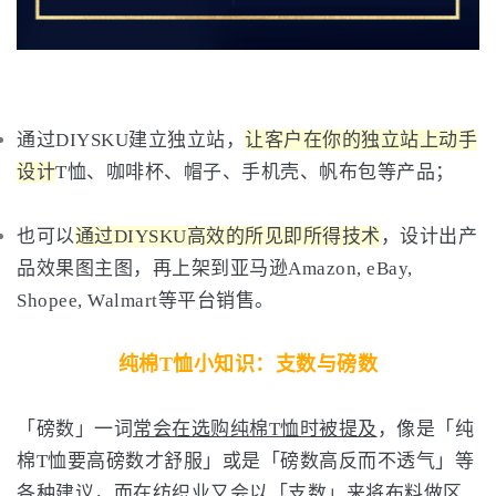
通过DIYSKU建立独立站，
让客户在你的独立站上动手
设计
T恤、咖啡杯、帽子、手机壳、帆布包等产品；
也可以
通过DIYSKU高效的所见即所得技术
，设计出产
品效果图主图，再上架到亚马逊Amazon, eBay,
Shopee, Walmart等平台销售。
纯棉T恤小知识：支数与磅数
「磅数」一词
常会在选购纯棉T恤时被提及
，像是「纯
棉T恤要高磅数才舒服」或是「磅数高反而不透气」等
各种建议，而
在纺织业又会以「支数」来将布料做区