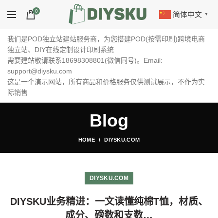
0
简体中文
▼
我们是POD独立站建站服务商，为您搭建POD(按需印刷)跨境电商
独立站、DIY在线定制设计印刷系统
需要建站敬请联系18698308801(微信同号)。Email:
support@diysku.com
这是一个演示网站，所有商品和价格服务仅供测试展示，不作为实
际销售
Blog
HOME
DIYSKU.COM
DIYSKU.COM
DIYSKU业务精进：一文读懂纯棉T恤，材质、
成分、磅数和支数…