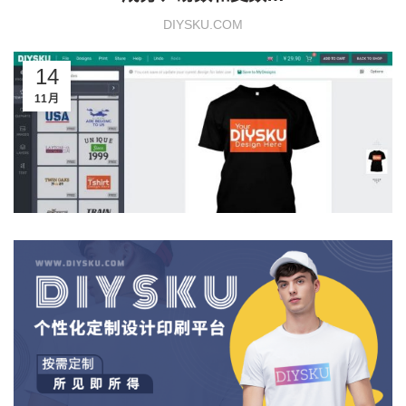
DIYSKU.COM
14
11月