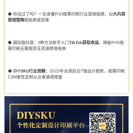
◆ 你试过了吗？一文读懂POD按需印刷行业营销指南，
12大内容
营销策略
帮助商家获客
◆ 国际版抖音：8种方法新手入门
TikTok获取收益
，揭秘POD按
需印刷无需囤货无货源跨境电商
◆
DIYSKU行业观察：
2023年全球前沿T恤设计趋势，按需印刷
C2M柔性定制从业者值得借鉴