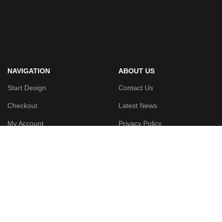
NAVIGATION
ABOUT US
Start Design
Contact Us
Checkout
Latest News
My Account
Privacy Policy
Wishlist
Terms & Conditions
FAQs
Returns
Our Sitemap