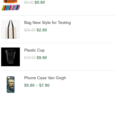
$
0.90
$
9.00
Bag New Style for Testing
$
2.90
$
39.00
Plastic Cup
$
9.90
$
79.00
Phone Case Van Gogh
$
5.90
–
$
7.90