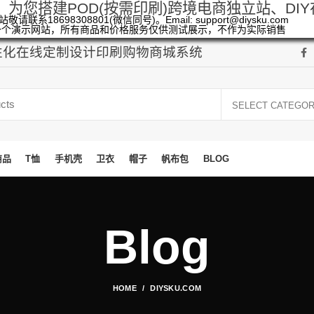
，为您搭建POD(按需印刷)跨境电商独立站、DI
敬请联系18698308801(微信同号)。Email: support@diysku.com
一个演示网站，所有商品和价格服务仅供测试展示，不作为实际销售
个性化在线定制设计印刷购物商城系统
SELECT CATEGO
商品
T恤
手机壳
卫衣
帽子
帆布包
BLOG
Blog
HOME
DIYSKU.COM