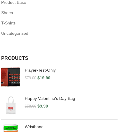
Product Base
Shoes
T-Shirts
Uncategorized
PRODUCTS
Player-Test-Only
$
19.90
$
79.00
Happy Valentine's Day Bag
$
9.90
$
58.00
Wristband