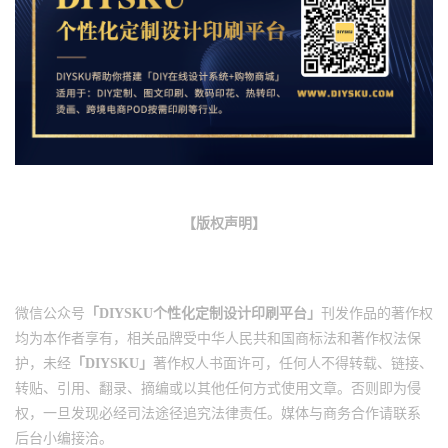
【版权声明】
微信公众号
「DIYSKU个性化定制设计印刷平台」
刊发作品的著作权
均为本作者享有，相关品牌受中华人民共和国商标法和著作权法保
护，未经
「DIYSKU」
著作权人书面许可，任何人不得转载、链接、
转贴、引用、翻录、摘编或以其他任何方式使用文章。否则即为侵
权，一旦发现必经司法途径追究法律责任。
媒体与商务合作请联系
后台小编接洽。