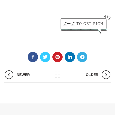
点一点 TO GET RICH
NEWER
OLDER