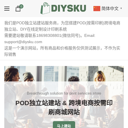
0
简体中文
▼
我们是POD独立站建站服务商，为您搭建POD(按需印刷)跨境电商
独立站、DIY在线定制设计印刷系统
需要建站敬请联系18698308801(微信同号)。Email:
support@diysku.com
这是一个演示网站，所有商品和价格服务仅供测试展示，不作为实
际销售
Breakthrough solution for print services store
POD独立站建站 & 跨境电商按需印
刷商城网站
马上建站