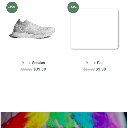
-43%
-34%
Men’s Sneaker
Mouse Pad
$
39.00
$
9.90
$
69.00
$
15.00