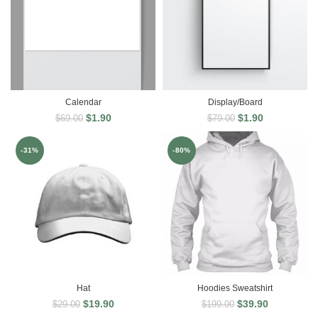
Calendar
Display/Board
$
1.90
$
1.90
$
69.00
$
79.00
-31%
-80%
Hat
Hoodies Sweatshirt
$
19.90
$
39.90
$
29.00
$
199.00