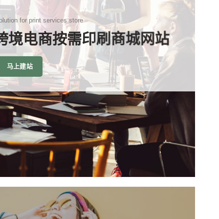
lution for print services store
 跨境电商按需印刷商城网站
马上建站