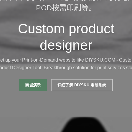
POD按需印刷等。
Custom product
designer
et up your Print-on-Demand website like DIYSKU.COM - Cust
oduct Designer Tool. Breakthrough solution for print services sto
商城演示
详细了解 DIYSKU 定制系统