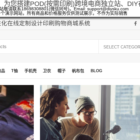
，为您搭建POD(按需印刷)跨境电商独立站、DI
敬请联系18698308801(微信同号)。Email: support@diysku.com
一个演示网站，所有商品和价格服务仅供测试展示，不作为实际销售
个性化在线定制设计印刷购物商城系统
SELECT CATEGO
商品
T恤
手机壳
卫衣
帽子
帆布包
BLOG