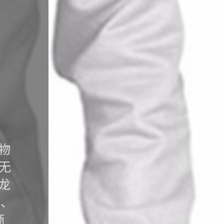
物
无
龙
花、
商