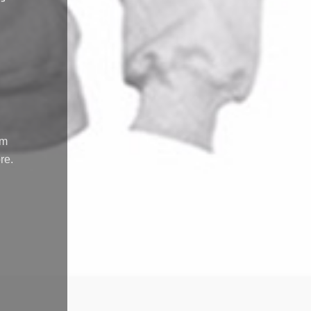
om
re.