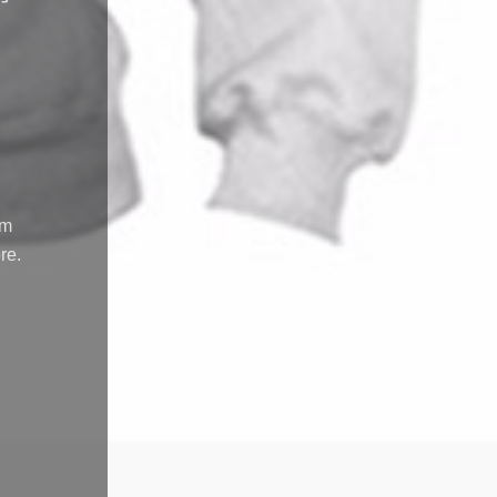
om
re.