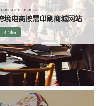
lution for print services store
 跨境电商按需印刷商城网站
马上建站