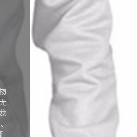
物
无
龙
花、
商