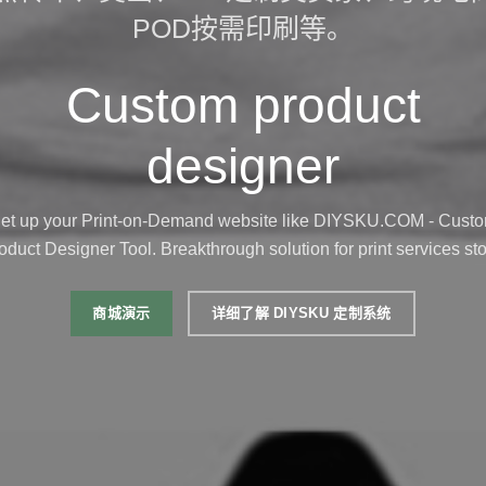
POD按需印刷等。
Custom product
designer
et up your Print-on-Demand website like DIYSKU.COM - Cust
oduct Designer Tool. Breakthrough solution for print services sto
商城演示
详细了解 DIYSKU 定制系统