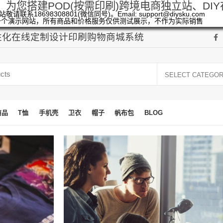
，为您搭建POD(按需印刷)跨境电商独立站、DI
敬请联系18698308801(微信同号)。Email: support@diysku.com
一个演示网站，所有商品和价格服务仅供测试展示，不作为实际销售
个性化在线定制设计印刷购物商城系统
SELECT CATEGO
商品
T恤
手机壳
卫衣
帽子
帆布包
BLOG